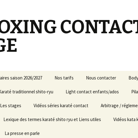
OXING CONTAC
GE
aires saison 2026/2027
Nos tarifs
Nous contacter
Body
Karaté traditionnel shito-ryu
Light contact enfants/ados
Soiré
Pil
-revisions
Les stages
Vidéos séries karaté contact
Arbitrage / réglem
ures
– enfants
Santa Susanna 2025
Lexique des termes karaté shito ryu et Liens utiles
Vidéos kata 
– ados/adultes
Stage à Écully 2023
La presse en parle
– enfants et
ages de