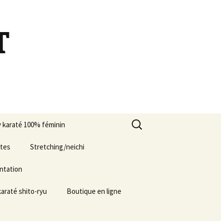
T
Rechercher :
 karaté 100% féminin
e Blind test 2024
ates
Stretching/neichi
entation
karaté shito-ryu
Boutique en ligne
 adultes