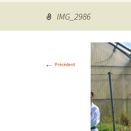
grades
IMG_2986
←
Précédent