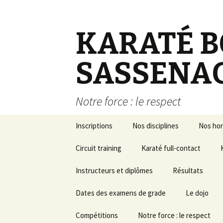
KARATÉ B
SASSENA
Notre force : le respect
Aller au contenu principal
Inscriptions
Nos disciplines
Nos hor
Circuit training
Karaté full-contact
Instructeurs et diplômes
Résultats
Dates des examens de grade
Résultats Ceint
Le dojo
Noires
Passage de grade
Compétitions
Notre force : le respect
Résultats pass