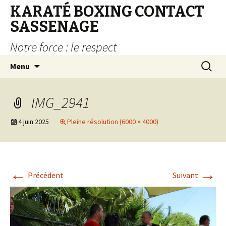
KARATÉ BOXING CONTACT
SASSENAGE
Notre force : le respect
Aller au contenu principal
Recherc
Menu
IMG_2941
4 juin 2025
Pleine résolution (6000 × 4000)
←
→
Précédent
Suivant