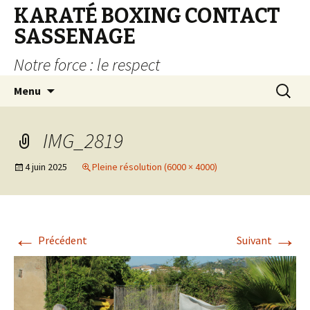
KARATÉ BOXING CONTACT
SASSENAGE
Notre force : le respect
Aller au contenu principal
Recherc
Menu
IMG_2819
4 juin 2025
Pleine résolution (6000 × 4000)
←
→
Précédent
Suivant