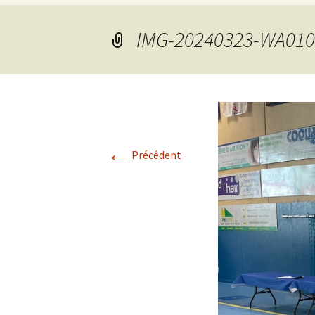
grades
IMG-20240323-WA010
←
Précédent