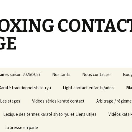
OXING CONTAC
GE
aires saison 2026/2027
Nos tarifs
Nous contacter
Body
Karaté traditionnel shito-ryu
Light contact enfants/ados
Soiré
Pil
-revisions
Les stages
Vidéos séries karaté contact
Arbitrage / réglem
ures
– enfants
Santa Susanna 2025
Lexique des termes karaté shito ryu et Liens utiles
Vidéos kata 
– ados/adultes
Stage à Écully 2023
La presse en parle
– enfants et
ages de