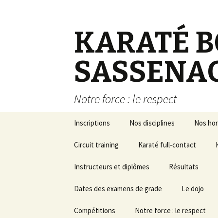
KARATÉ B
SASSENA
Notre force : le respect
Aller au contenu principal
Inscriptions
Nos disciplines
Nos hor
Circuit training
Karaté full-contact
Instructeurs et diplômes
Résultats
Dates des examens de grade
Résultats Ceint
Le dojo
Noires
Passage de grade
Compétitions
Notre force : le respect
Résultats pass