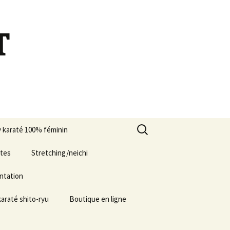
T
Rechercher :
 karaté 100% féminin
e Blind test 2024
ates
Stretching/neichi
entation
karaté shito-ryu
Boutique en ligne
 adultes